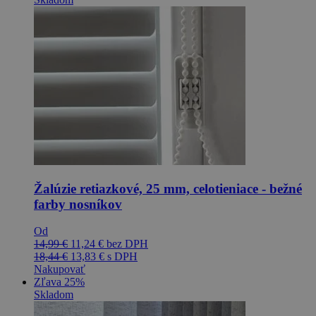
Žalúzie retiazkové, 25 mm, celotieniace - bežné
farby nosníkov
Od
14,99
€
11,24
€
bez DPH
18,44
€
13,83
€
s DPH
Nakupovať
Zľava 25%
Skladom