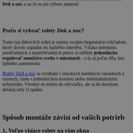
Deň a noc
a na čo sa pri výbere zamerať.
Prečo si vybrať rolety Deň a noc?
Tento typ látkových roliet je známy svojim elegantným vzhľadom,
ktorý skvelo zapadne do každého interiéru. Vďaka striedaniu
priehľadných a nepriehľadných pásov si môžete
jednoducho
regulovať množstvo svetla v miestnosti
– a to aj počas dňa, bez
úplného zatemnenia.
Rolety Deň a noc
sa vyrábajú v mnohých farebných variantoch a
vzoroch, často s jednoduchou kazetou alebo minimalistickým
uchytením. Vhodné sú nielen do obývačky, ale aj do kuchyne,
detskej izby či spálne.
Spôsob montáže závisí od vašich potrieb
1. Voľne visiace rolety na rám okna