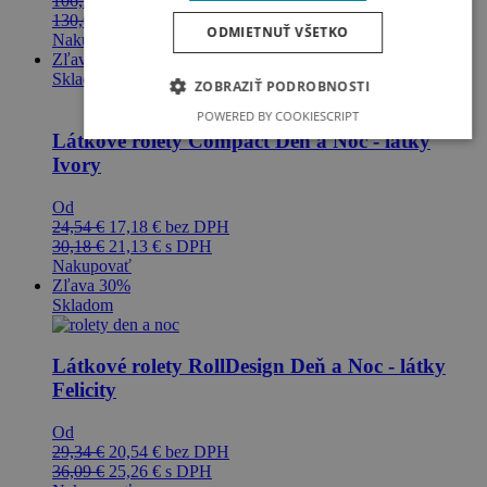
106,22
€
79,67
€
bez DPH
130,65
€
97,99
€
s DPH
ODMIETNUŤ VŠETKO
Nakupovať
Zľava 30%
Skladom
ZOBRAZIŤ PODROBNOSTI
POWERED BY COOKIESCRIPT
Látkové rolety Compact Deň a Noc - látky
Ivory
Od
24,54
€
17,18
€
bez DPH
30,18
€
21,13
€
s DPH
Nakupovať
Zľava 30%
Skladom
Látkové rolety RollDesign Deň a Noc - látky
Felicity
Od
29,34
€
20,54
€
bez DPH
36,09
€
25,26
€
s DPH