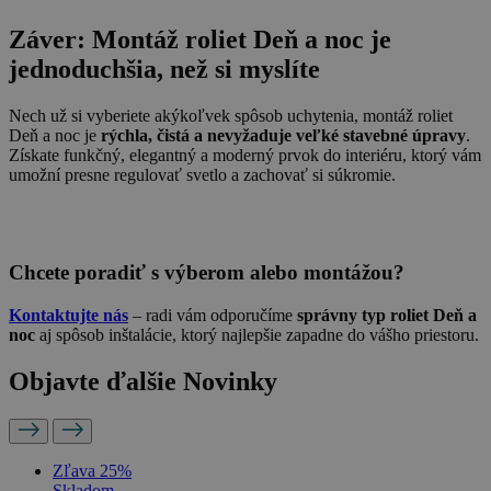
Záver: Montáž roliet Deň a noc je
jednoduchšia, než si myslíte
Nech už si vyberiete akýkoľvek spôsob uchytenia, montáž roliet
Deň a noc je
rýchla, čistá a nevyžaduje veľké stavebné úpravy
.
Získate funkčný, elegantný a moderný prvok do interiéru, ktorý vám
umožní presne regulovať svetlo a zachovať si súkromie.
Chcete poradiť s výberom alebo montážou?
Kontaktujte nás
– radi vám odporučíme
správny typ roliet Deň a
noc
aj spôsob inštalácie, ktorý najlepšie zapadne do vášho priestoru.
Objavte ďalšie Novinky
Zľava 25%
Skladom