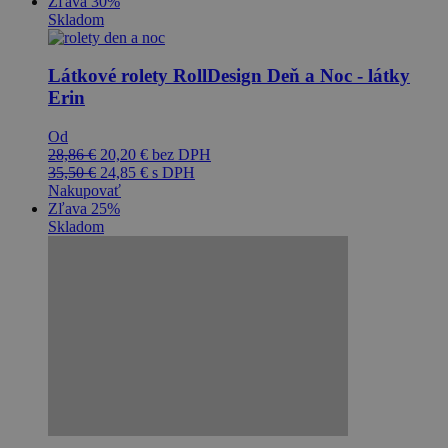
Zľava 30%
Skladom
Látkové rolety RollDesign Deň a Noc - látky
Erin
Od
28,86
€
20,20
€
bez DPH
35,50
€
24,85
€
s DPH
Nakupovať
Zľava 25%
Skladom