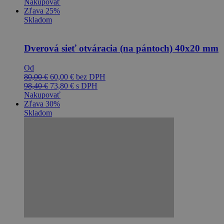
Nakupovať
Zľava 25%
Skladom
Dverová sieť otváracia (na pántoch) 40x20 mm
Od
80,00
€
60,00
€
bez DPH
98,40
€
73,80
€
s DPH
Nakupovať
Zľava 30%
Skladom