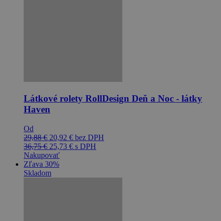
Látkové rolety RollDesign Deň a Noc - látky
Haven
Od
29,88
€
20,92
€
bez DPH
36,75
€
25,73
€
s DPH
Nakupovať
Zľava 30%
Skladom