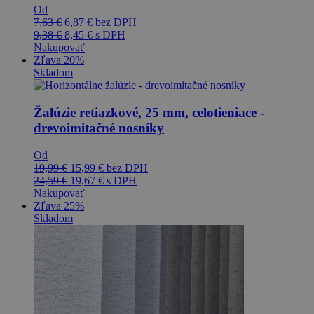
Od
7,63
€
6,87
€
bez DPH
9,38
€
8,45
€
s DPH
Nakupovať
Zľava 20%
Skladom
Žalúzie retiazkové, 25 mm, celotieniace -
drevoimitačné nosníky
Od
19,99
€
15,99
€
bez DPH
24,59
€
19,67
€
s DPH
Nakupovať
Zľava 25%
Skladom