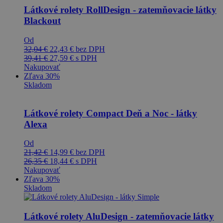
Látkové rolety RollDesign - zatemňovacie látky
Blackout
Od
32,04
€
22,43
€
bez DPH
39,41
€
27,59
€
s DPH
Nakupovať
Zľava 30%
Skladom
Látkové rolety Compact Deň a Noc - látky
Alexa
Od
21,42
€
14,99
€
bez DPH
26,35
€
18,44
€
s DPH
Nakupovať
Zľava 30%
Skladom
Látkové rolety AluDesign - zatemňovacie látky