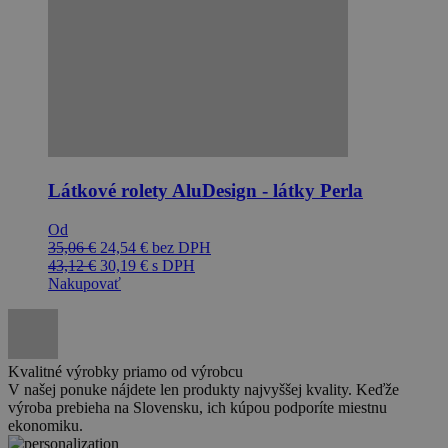
Látkové rolety AluDesign - látky Perla
Od
35,06
€
24,54
€
bez DPH
43,12
€
30,19
€
s DPH
Nakupovať
Kvalitné výrobky priamo od výrobcu
V našej ponuke nájdete len produkty najvyššej kvality. Keďže
výroba prebieha na Slovensku, ich kúpou podporíte miestnu
ekonomiku.