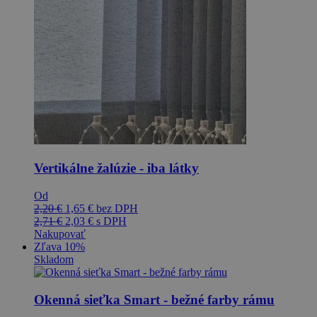
Vertikálne žalúzie - iba látky
Od
2,20
€
1,65
€
bez DPH
2,71
€
2,03
€
s DPH
Nakupovať
Zľava 10%
Skladom
Okenná sieťka Smart - bežné farby rámu