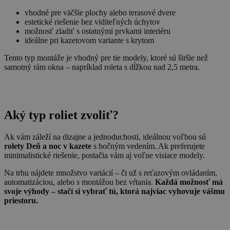
vhodné pre väčšie plochy alebo terasové dvere
estetické riešenie bez viditeľných úchytov
možnosť zladiť s ostatnými prvkami interiéru
ideálne pri kazetovom variante s krytom
Tento typ montáže je vhodný pre tie modely, ktoré sú širšie než
samotný rám okna – napríklad roleta s dĺžkou nad 2,5 metra.
Aký typ roliet zvoliť?
Ak vám záleží na dizajne a jednoduchosti, ideálnou voľbou sú
rolety Deň a noc v kazete
s bočným vedením. Ak preferujete
minimalistické riešenie, postačia vám aj voľne visiace modely.
Na trhu nájdete množstvo variácií – či už s reťazovým ovládaním,
automatizáciou, alebo s montážou bez vŕtania.
Každá možnosť má
svoje výhody – stačí si vybrať tú, ktorá najviac vyhovuje vášmu
priestoru.