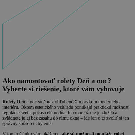
Ako namontovať rolety Deň a noc?
Vyberte si riešenie, ktoré vám vyhovuje
Rolety Deň
a noc sú čoraz obľúbenejším prvkom moderného
interiéru. Okrem estetického vzhľadu ponúkajú praktickú možnosť
regulácie svetla počas celého dňa. Ich montáž nie je zložitá a
zvládnete ju aj bez zásahu do rámu okna – ide len o to zvoliť si ten
správny spôsob uchytenia.
V tomto článku vám ukážeme,
aké sú možnosti montáže roliet