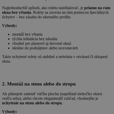
Najjednoduchší spôsob, ako roletu nainštalovať, je
priamo na rám
okna bez vŕtania
. Rolety sa zavesia na rám pomocou špeciálnych
úchytov – bez zásahu do okenného profilu.
Výhody:
montáž bez vŕtania
rýchla inštalácia bez náradia
vhodné pre plastové aj drevené okná
ideálne do podnájmov alebo novostavieb
Takto uchytené rolety sú stabilné a nebránia v otváraní či sklopení
okna.
2. Montáž na stenu alebo do stropu
Ak plánujete zatieniť väčšiu plochu (napríklad niekoľko okien
vedľa seba), alebo chcete elegantnejší vzhľad, vhodnejšie je
uchytenie na stenu alebo do stropu
.
Výhody: