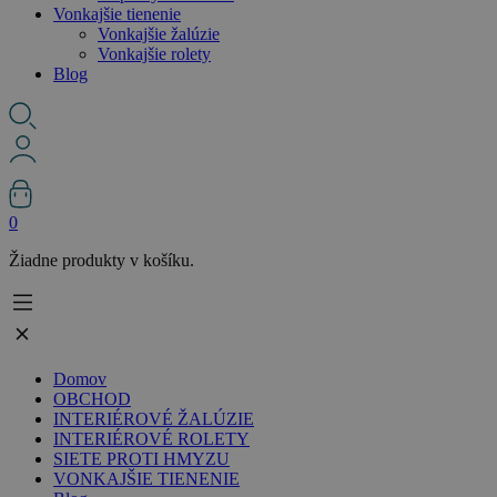
Vonkajšie tienenie
Vonkajšie žalúzie
Vonkajšie rolety
Blog
0
Žiadne produkty v košíku.
Domov
OBCHOD
INTERIÉROVÉ ŽALÚZIE
INTERIÉROVÉ ROLETY
SIETE PROTI HMYZU
VONKAJŠIE TIENENIE