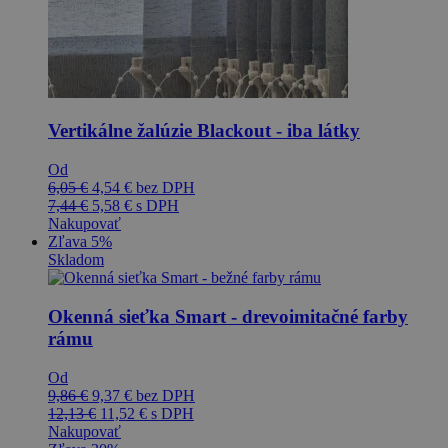
Vertikálne žalúzie Blackout - iba látky
Od
6,05
€
4,54
€
bez DPH
7,44
€
5,58
€
s DPH
Nakupovať
Zľava 5%
Skladom
Okenná sieťka Smart - drevoimitačné farby
rámu
Od
9,86
€
9,37
€
bez DPH
12,13
€
11,52
€
s DPH
Nakupovať