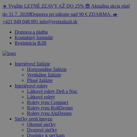
☀️ Využite LETNÉ ZĽAVY AŽ DO 25% 😎 Aktuálna akcia platí
do 31.7. 2026❗️Doprava pri nákupe nad 90 € ZDARMA. 🚙
+421 949 048 091
info@svetzaluzii.sk
Doprava a platba
Kontaktný formulár
Registrácia B2B
Interiérové žalúzie
Horizontálne žalúzie
Vertikálne žalúzie
Plissé žalúzie
Interiérové rolety
Látkové rolety Deň a Noc
Látkové rolety
Rolety typu Compact
Rolety typu RollDesign
Rolety typu AluDesign
Sieťky proti hmyzu
Okenné sieťky
Dverové sieťky
Doplnky k sieťkam