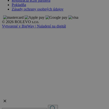
Registrácia B2B partnera
Pokladňa
Zásady ochrany osobných údajov
© 2026 ROLEVO s.r.o.
Vytvorené v BigWay | Naladení na digitál