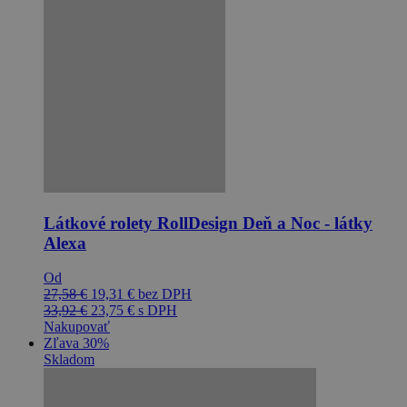
Látkové rolety RollDesign Deň a Noc - látky
Alexa
Od
27,58
€
19,31
€
bez DPH
33,92
€
23,75
€
s DPH
Nakupovať
Zľava 30%
Skladom