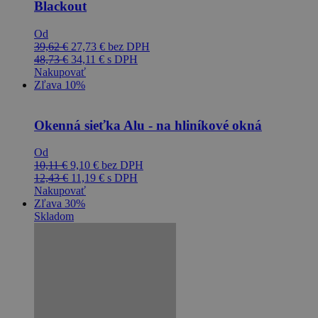
Blackout
Od
39,62
€
27,73
€
bez DPH
48,73
€
34,11
€
s DPH
Nakupovať
Zľava 10%
Okenná sieťka Alu - na hliníkové okná
Od
10,11
€
9,10
€
bez DPH
12,43
€
11,19
€
s DPH
Nakupovať
Zľava 30%
Skladom