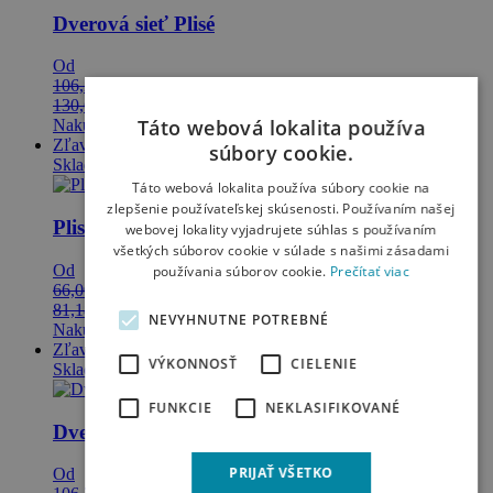
Dverová sieť Plisé
Od
106,22
€
79,67
€
bez DPH
130,65
€
97,99
€
s DPH
Táto webová lokalita používa
Nakupovať
Zľava 10%
súbory cookie.
Skladom
Táto webová lokalita používa súbory cookie na
zlepšenie používateľskej skúsenosti. Používaním našej
Plisé žalúzie - zatemňovacie látky Blackout
webovej lokality vyjadrujete súhlas s používaním
všetkých súborov cookie v súlade s našimi zásadami
Od
používania súborov cookie.
Prečítať viac
66,00
€
59,40
€
bez DPH
81,18
€
73,06
€
s DPH
NEVYHNUTNE POTREBNÉ
Nakupovať
Zľava 25%
VÝKONNOSŤ
CIELENIE
Skladom
FUNKCIE
NEKLASIFIKOVANÉ
Dverová sieť Plisé InsectIQ
PRIJAŤ VŠETKO
Od