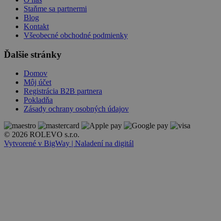
Staňme sa partnermi
Blog
Kontakt
Všeobecné obchodné podmienky
Ďalšie stránky
Domov
Môj účet
Registrácia B2B partnera
Pokladňa
Zásady ochrany osobných údajov
© 2026 ROLEVO s.r.o.
Vytvorené v BigWay | Naladení na digitál