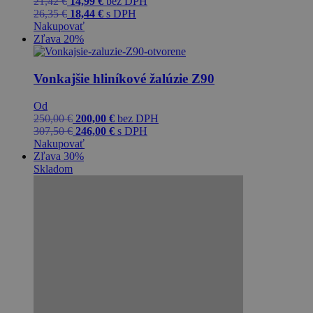
21,42
€
14,99
€
bez DPH
26,35
€
18,44
€
s DPH
Nakupovať
Zľava 20%
Vonkajšie hliníkové žalúzie Z90
Od
250,00
€
200,00
€
bez DPH
307,50
€
246,00
€
s DPH
Nakupovať
Zľava 30%
Skladom