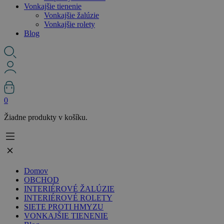
Vonkajšie tienenie
Vonkajšie žalúzie
Vonkajšie rolety
Blog
0
Žiadne produkty v košíku.
Domov
OBCHOD
INTERIÉROVÉ ŽALÚZIE
INTERIÉROVÉ ROLETY
SIETE PROTI HMYZU
VONKAJŠIE TIENENIE