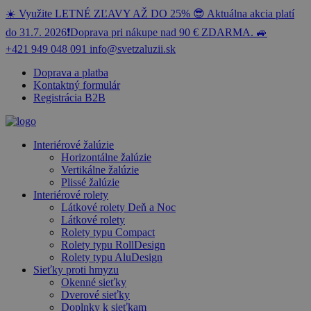
☀️ Využite LETNÉ ZĽAVY AŽ DO 25% 😎 Aktuálna akcia platí
do 31.7. 2026❗️Doprava pri nákupe nad 90 € ZDARMA. 🚙
+421 949 048 091
info@svetzaluzii.sk
Doprava a platba
Kontaktný formulár
Registrácia B2B
Interiérové žalúzie
Horizontálne žalúzie
Vertikálne žalúzie
Plissé žalúzie
Interiérové rolety
Látkové rolety Deň a Noc
Látkové rolety
Rolety typu Compact
Rolety typu RollDesign
Rolety typu AluDesign
Sieťky proti hmyzu
Okenné sieťky
Dverové sieťky
Doplnky k sieťkam