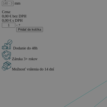
mm
Cena:
0,00
€
bez DPH
0,00
€
s DPH
množstvo
-
+
Krycí
Pridať do košíka
plech
pre
vonkajšie
žalúzie
Dodanie do 48h
-
priznaný
Záruka 3+ rokov
Možnosť vrátenia do 14 dní