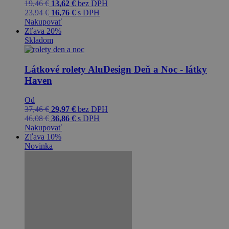
19,46
€
13,62
€
bez DPH
23,94
€
16,76
€
s DPH
Nakupovať
Zľava 20%
Skladom
Látkové rolety AluDesign Deň a Noc - látky
Haven
Od
37,46
€
29,97
€
bez DPH
46,08
€
36,86
€
s DPH
Nakupovať
Zľava 10%
Novinka