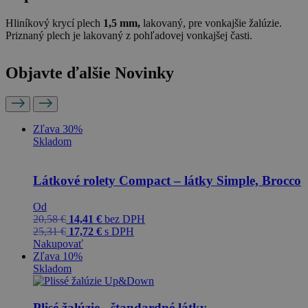
Hliníkový krycí plech
1,5 mm,
lakovaný, pre vonkajšie žalúzie.
Priznaný plech je lakovaný z pohľadovej vonkajšej časti.
Objavte ďalšie Novinky
Zľava 30%
Skladom
Látkové rolety Compact – látky Simple, Brocco
Od
20,58
€
14,41
€
bez DPH
25,31
€
17,72
€
s DPH
Nakupovať
Zľava 10%
Skladom
Plisé žalúzie - štandardné látky