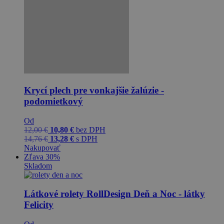
Krycí plech pre vonkajšie žalúzie -
podomietkový
Od
12,00
€
10,80
€
bez DPH
14,76
€
13,28
€
s DPH
Nakupovať
Zľava 30%
Skladom
Látkové rolety RollDesign Deň a Noc - látky
Felicity