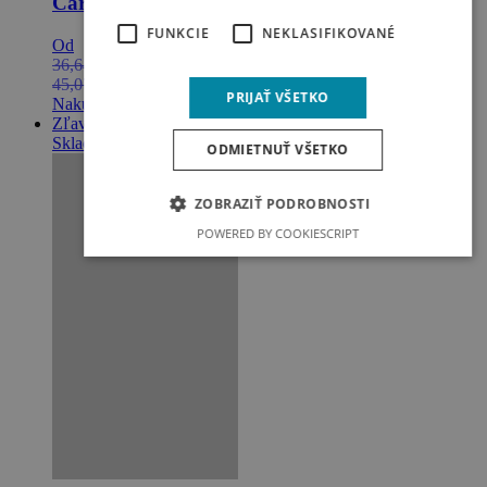
Carmen, Caffe
FUNKCIE
NEKLASIFIKOVANÉ
Od
36,64
€
29,31
€
bez DPH
45,07
€
36,05
€
s DPH
PRIJAŤ VŠETKO
Nakupovať
Zľava 0%
Skladom
ODMIETNUŤ VŠETKO
ZOBRAZIŤ PODROBNOSTI
POWERED BY COOKIESCRIPT