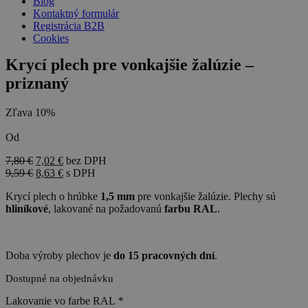
Blog
Kontaktný formulár
Registrácia B2B
Cookies
Krycí plech pre vonkajšie žalúzie –
priznaný
Zľava 10%
Od
7,80
€
7,02
€
bez DPH
9,59
€
8,63
€
s DPH
Krycí plech o hrúbke
1,5 mm
pre vonkajšie žalúzie. Plechy sú
hliníkové
, lakované na požadovanú
farbu RAL
.
Doba výroby plechov je
do 15 pracovných dní
.
Dostupné na objednávku
Lakovanie vo farbe RAL
*