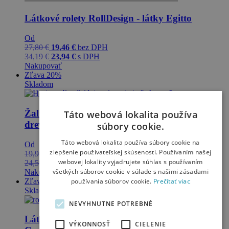
Látkové rolety RollDesign - látky Egitto
Od
27,80
€
19,46
€
bez DPH
34,19
€
23,94
€
s DPH
Nakupovať
Zľava 20%
Skladom
Žalúzie retiazkové, 25 mm, celotieniace -
Táto webová lokalita používa
drevoimitačné nosníky
súbory cookie.
Táto webová lokalita používa súbory cookie na
Od
zlepšenie používateľskej skúsenosti. Používaním našej
19,99
€
15,99
€
bez DPH
webovej lokality vyjadrujete súhlas s používaním
24,59
€
19,67
€
s DPH
všetkých súborov cookie v súlade s našimi zásadami
Nakupovať
Zľava 20%
používania súborov cookie.
Prečítať viac
Skladom
NEVYHNUTNE POTREBNÉ
Látkové rolety AluDesign Deň a Noc - látky
VÝKONNOSŤ
CIELENIE