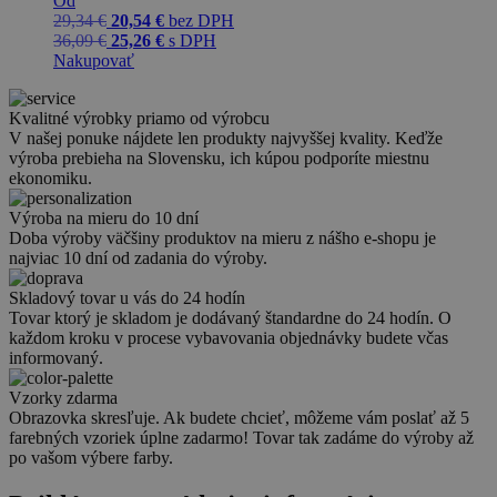
Od
29,34
€
20,54
€
bez DPH
36,09
€
25,26
€
s DPH
Nakupovať
Kvalitné výrobky priamo od výrobcu
V našej ponuke nájdete len produkty najvyššej kvality. Keďže
výroba prebieha na Slovensku, ich kúpou podporíte miestnu
ekonomiku.
Výroba na mieru do 10 dní
Doba výroby väčšiny produktov na mieru z nášho e-shopu je
najviac 10 dní od zadania do výroby.
Skladový tovar u vás do 24 hodín
Tovar ktorý je skladom je dodávaný štandardne do 24 hodín. O
každom kroku v procese vybavovania objednávky budete včas
informovaný.
Vzorky zdarma
Obrazovka skresľuje. Ak budete chcieť, môžeme vám poslať až 5
farebných vzoriek úplne zadarmo! Tovar tak zadáme do výroby až
po vašom výbere farby.