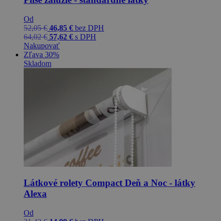
Od
52,05
€
46,85
€
bez DPH
64,02
€
57,62
€
s DPH
Nakupovať
Zľava 30%
Skladom
Látkové rolety Compact Deň a Noc - látky
Alexa
Od