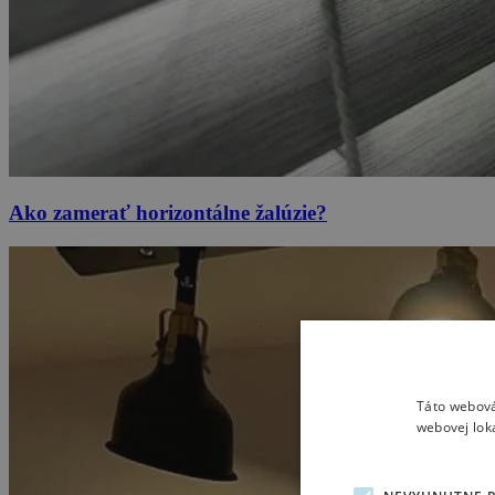
Ako zamerať horizontálne žalúzie?
Táto webová
webovej lok