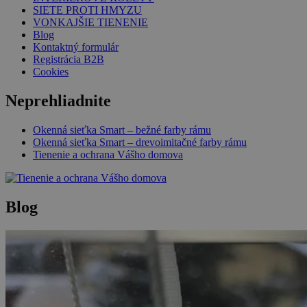
SIETE PROTI HMYZU
VONKAJŠIE TIENENIE
Blog
Kontaktný formulár
Registrácia B2B
Cookies
Neprehliadnite
Okenná sieťka Smart – bežné farby rámu
Okenná sieťka Smart – drevoimitačné farby rámu
Tienenie a ochrana Vášho domova
Blog