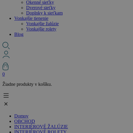
Okenné sieťky
Dverové sieťky
Doplnky k sieťkam
Vonkajšie tienenie
Vonkajšie žalúzie
Vonkajšie rolety
Blog
0
Žiadne produkty v košíku.
Domov
OBCHOD
INTERIÉROVÉ ŽALÚZIE
INTERIÉROVÉ ROLETY