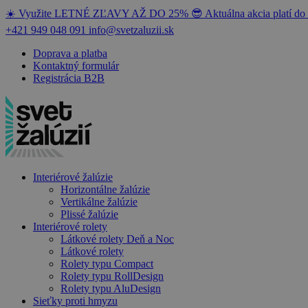
☀️ Využite LETNÉ ZĽAVY AŽ DO 25% 😎 Aktuálna akcia platí do 
+421 949 048 091
info@svetzaluzii.sk
Doprava a platba
Kontaktný formulár
Registrácia B2B
Interiérové žalúzie
Horizontálne žalúzie
Vertikálne žalúzie
Plissé žalúzie
Interiérové rolety
Látkové rolety Deň a Noc
Látkové rolety
Rolety typu Compact
Rolety typu RollDesign
Rolety typu AluDesign
Sieťky proti hmyzu