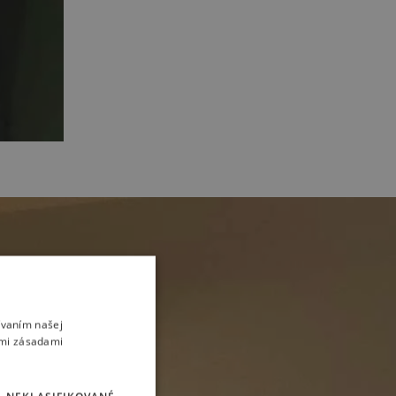
ívaním našej
imi zásadami