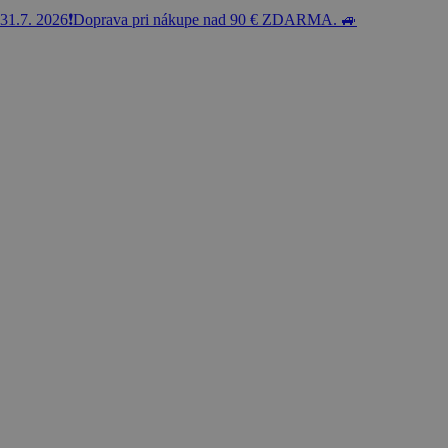
31.7. 2026❗️Doprava pri nákupe nad 90 € ZDARMA. 🚙