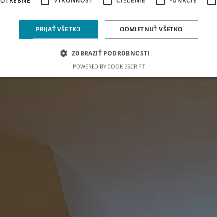
POTREBNÉ
VÝKONNOSŤ
CIELENIE
FUNKCIE
PRIJAŤ VŠETKO
ODMIETNUŤ VŠETKO
ZOBRAZIŤ PODROBNOSTI
POWERED BY COOKIESCRIPT