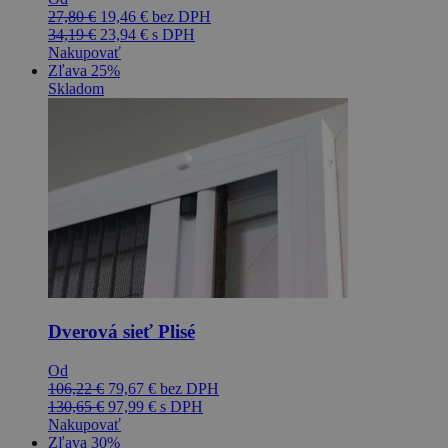
27,80
€
19,46
€
bez DPH
34,19
€
23,94
€
s DPH
Nakupovať
Zľava 25%
Skladom
Dverová sieť Plisé
Od
106,22
€
79,67
€
bez DPH
130,65
€
97,99
€
s DPH
Nakupovať
Zľava 30%