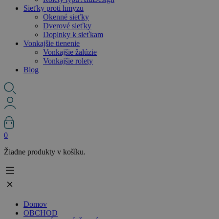
Sieťky proti hmyzu
Okenné sieťky
Dverové sieťky
Doplnky k sieťkam
Vonkajšie tienenie
Vonkajšie žalúzie
Vonkajšie rolety
Blog
0
Žiadne produkty v košíku.
Domov
OBCHOD