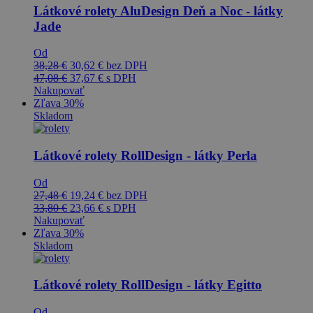
Látkové rolety AluDesign Deň a Noc - látky
Jade
Od
38,28
€
30,62
€
bez DPH
47,08
€
37,67
€
s DPH
Nakupovať
Zľava 30%
Skladom
Látkové rolety RollDesign - látky Perla
Od
27,48
€
19,24
€
bez DPH
33,80
€
23,66
€
s DPH
Nakupovať
Zľava 30%
Skladom
Látkové rolety RollDesign - látky Egitto
Od