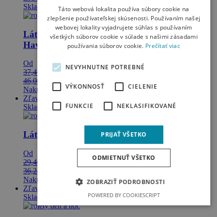
Skladom
Táto webová lokalita používa súbory cookie na
zlepšenie používateľskej skúsenosti. Používaním našej
webovej lokality vyjadrujete súhlas s používaním
Látkové rolety AluDesign Deň a Noc - látky
všetkých súborov cookie v súlade s našimi zásadami
Haven
používania súborov cookie.
Prečítať viac
Od
NEVYHNUTNE POTREBNÉ
37,46
€
29,97
€
bez DPH
46,08
€
36,86
€
s DPH
VÝKONNOSŤ
CIELENIE
Nakupovať
Zľava 30%
FUNKCIE
NEKLASIFIKOVANÉ
Skladom
Látkové rolety RollDesign - látky Topaz
PRIJAŤ VŠETKO
Od
ODMIETNUŤ VŠETKO
29,46
€
20,62
€
bez DPH
36,24
€
25,37
€
s DPH
Nakupovať
ZOBRAZIŤ PODROBNOSTI
Zľava 20%
POWERED BY COOKIESCRIPT
Skladom