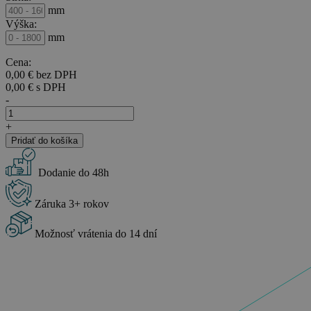
mm
Výška:
mm
Cena:
0,00
€
bez DPH
0,00
€
s DPH
-
množstvo
Látkové
+
rolety
Pridať do košíka
Compact
–
Dodanie do 48h
látky
Perla
Záruka 3+ rokov
Možnosť vrátenia do 14 dní