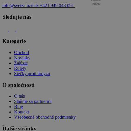
info@svetzaluzii.sk
+421 949 048 091
Sledujte nás
Kategórie
Obchod
Novinky
Žalúzie
Rolety
Sieťky proti hmyzu
O spoločnosti
O nás
Staňme sa partnermi
Blog
Kontakt
Všeobecné obchodné podmienky
Ďalšie stránky