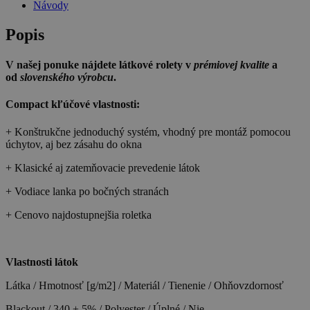
Návody
Popis
V našej ponuke nájdete látkové rolety v
prémiovej kvalite
a
od
slovenského výrobcu
.
Compact kľúčové vlastnosti:
+ Konštrukčne jednoduchý systém, vhodný pre montáž pomocou
úchytov, aj bez zásahu do okna
+ Klasické aj zatemňovacie prevedenie látok
+ Vodiace lanka po bočných stranách
+ Cenovo najdostupnejšia roletka
Vlastnosti látok
Látka / Hmotnosť [g/m2] / Materiál / Tienenie / Ohňovzdornosť
Blackout / 340 ± 5% / Polyester / Úplné / Nie