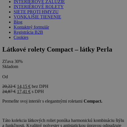
INTERIÉROVÉ ŽALÚZIE
INTERIÉROVÉ ROLETY
SIETE PROTI HMYZU
VONKAJŠIE TIENENIE
Blog
Kontaktný formulár
Registrácia B2B
Cookies
Látkové rolety Compact – látky Perla
Zľava 30%
Skladom
Od
20,22
€
14,15
€
bez DPH
24,87
€
17,41
€
s DPH
Premeňte svoj interiér s elegantnými roletami
Compact
.
Táto kolekcia látkových roliet ponúka harmonickú kombináciu štýlu
a funkčnosti. Kvalitný polyester s antistatickou úpravou odpudzuje