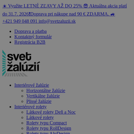
☀️ Využite LETNÉ ZĽAVY AŽ DO 25% 😎 Aktuálna akcia platí
do 31.7. 2026❗️Doprava pri nákupe nad 90 € ZDARMA. 🚙
+421 949 048 091
info@svetzaluzii.sk
Doprava a platba
Kontaktný formulár
Registrácia B2B
Interiérové žalúzie
Horizontálne žalúzie
Vertikálne žalúzie
Plissé žalúzie
Interiérové rolety
Látkové rolety Deň a Noc
Látkové rolety
Rolety typu Compact
Rolety typu RollDesign
Rolety typu AluDesign