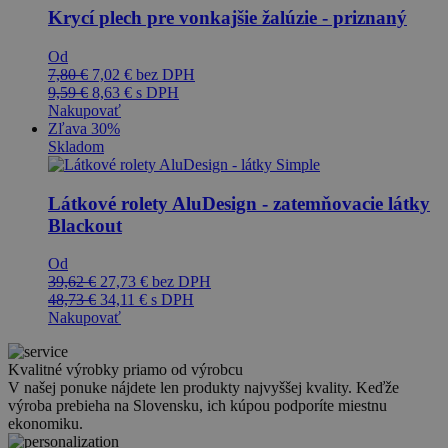
Krycí plech pre vonkajšie žalúzie - priznaný
Od
7,80
€
7,02
€
bez DPH
9,59
€
8,63
€
s DPH
Nakupovať
Zľava 30%
Skladom
Látkové rolety AluDesign - zatemňovacie látky
Blackout
Od
39,62
€
27,73
€
bez DPH
48,73
€
34,11
€
s DPH
Nakupovať
Kvalitné výrobky priamo od výrobcu
V našej ponuke nájdete len produkty najvyššej kvality. Keďže
výroba prebieha na Slovensku, ich kúpou podporíte miestnu
ekonomiku.