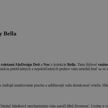
y Bella
 roletami AluDesign Deň
a
Noc
z kolekcie
Bella
. Tieto štýlové
vnútor
ácia priehľadných a nepriehľadných pruhov vám umožní hrať sa so s
ou znižujú usadzovanie prachu a udržiavajú vašu domácnosť sviežu. Hlin
Odolný hliníkový mechanizmus vám zaručí dlhú životnosť. Urobte z vá