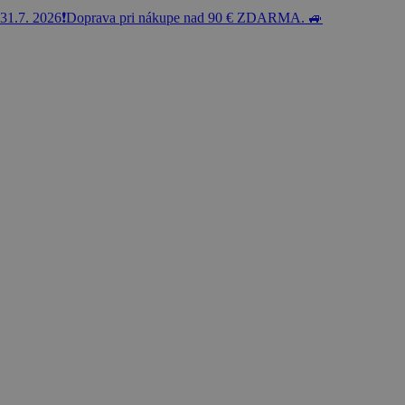
31.7. 2026❗️Doprava pri nákupe nad 90 € ZDARMA. 🚙