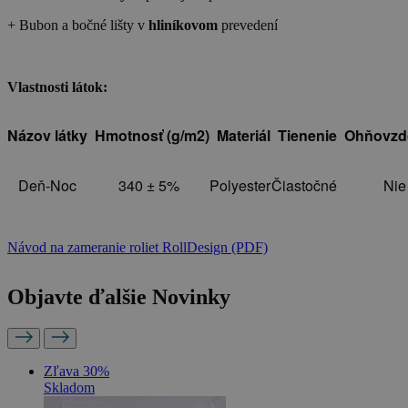
+ Bubon a bočné lišty v
hliníkovom
prevedení
Vlastnosti látok:
Názov látky
Hmotnosť (g/m2)
Materiál
Tienenie
Ohňovzd
Deň-Noc
340 ± 5%
Polyester
Čiastočné
Nie
Návod na zameranie roliet RollDesign (PDF)
Objavte ďalšie Novinky
Zľava 30%
Skladom