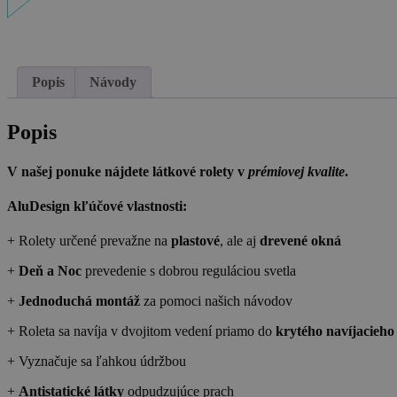
Popis
Návody
Popis
V našej ponuke nájdete látkové rolety v
prémiovej kvalite
.
AluDesign kľúčové vlastnosti:
+ Rolety určené prevažne na
plastové
, ale aj
drevené okná
+
Deň a Noc
prevedenie s dobrou reguláciou svetla
+
Jednoduchá montáž
za pomoci našich návodov
+ Roleta sa navíja v dvojitom vedení priamo do
krytého navíjacieh
+ Vyznačuje sa ľahkou údržbou
+
Antistatické látky
odpudzujúce prach