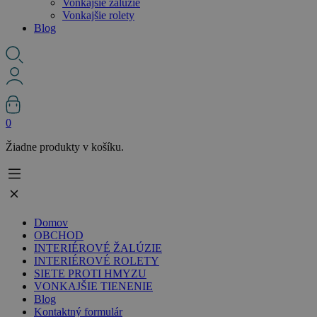
Vonkajšie žalúzie
Vonkajšie rolety
Blog
0
Žiadne produkty v košíku.
Domov
OBCHOD
INTERIÉROVÉ ŽALÚZIE
INTERIÉROVÉ ROLETY
SIETE PROTI HMYZU
VONKAJŠIE TIENENIE
Blog
Kontaktný formulár