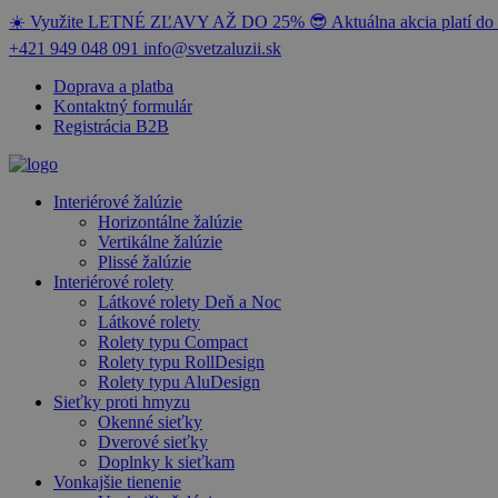
☀️ Využite LETNÉ ZĽAVY AŽ DO 25% 😎 Aktuálna akcia platí do 
+421 949 048 091
info@svetzaluzii.sk
Doprava a platba
Kontaktný formulár
Registrácia B2B
Interiérové žalúzie
Horizontálne žalúzie
Vertikálne žalúzie
Plissé žalúzie
Interiérové rolety
Látkové rolety Deň a Noc
Látkové rolety
Rolety typu Compact
Rolety typu RollDesign
Rolety typu AluDesign
Sieťky proti hmyzu
Okenné sieťky
Dverové sieťky
Doplnky k sieťkam
Vonkajšie tienenie