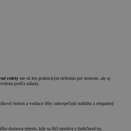
né rolety
nie sú len praktickým riešením pre tienenie, ale aj
vetlom podľa nálady.
íkový bubon a vodiace lišty zabezpečujú stabilitu a elegantný
šho domova miesto, kde sa štýl stretáva s funkčnosťou.