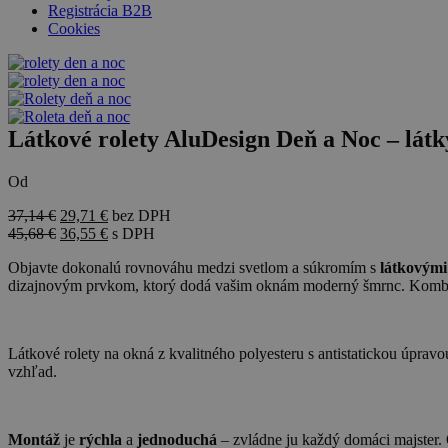
Registrácia B2B
Cookies
Látkové rolety AluDesign Deň a Noc – látk
Od
37,14
€
29,71
€
bez DPH
45,68
€
36,55
€
s DPH
Objavte dokonalú rovnováhu medzi svetlom a súkromím s
látkovými
dizajnovým prvkom, ktorý dodá vašim oknám moderný šmrnc. Kombin
Látkové rolety na okná z kvalitného polyesteru s antistatickou úprav
vzhľad.
Montáž
je
rýchla
a
jednoduchá
– zvládne ju každý domáci majster. 