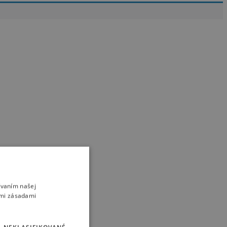
ívaním našej
imi zásadami